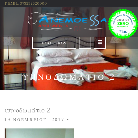
Γ.Ε.ΜΗ.: 073252520000
BOOK NOW
EL
ΥΠΝΟΔΩΜΆΤΙΟ 2
υπνοδωμάτιο 2
19 ΝΟΕΜΒΡΊΟΥ, 2017
•