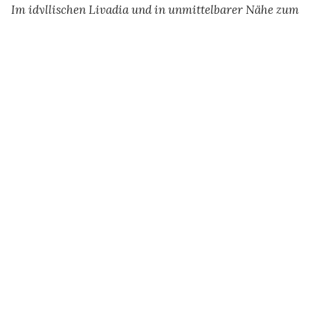
Im idyllischen Livadia und in unmittelbarer Nähe zum
Meer haben wir mit großer Sorgfalt tolle Anlagen
geschaffen. Diese bieten nicht nur eine traditionelle
und familiäre Atmosphäre an, sondern beherbergen
zugleich unvergessliche Erholungsmomente und
zauberhafte Errinerungen von der Insel Tilos.
Ihr Frühstück können Sie in unserer ruhigen
Atmosphäre, begleitet von zauberhaften
Sonnenaufgängen und naturnahen Klängen der Wellen
genießen.