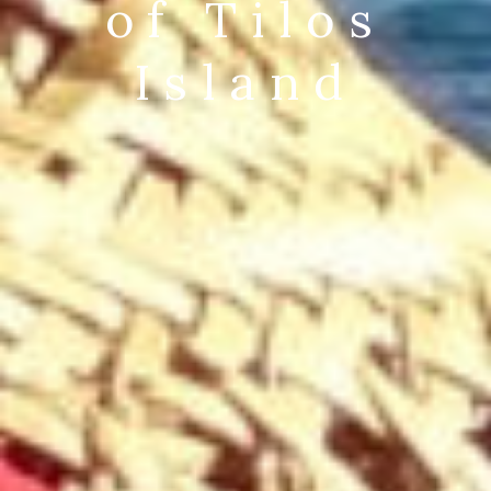
epic beauty
like a king
of Tilos
Island