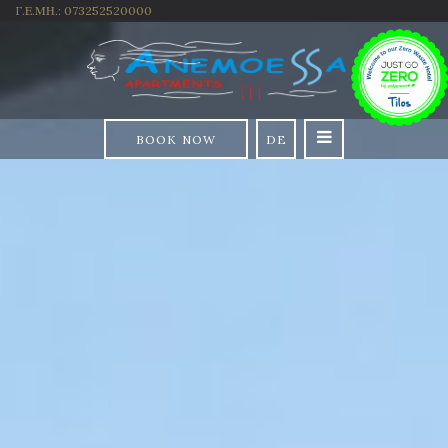
Γ.Ε.ΜΗ.: 073252520000
BOOK NOW
DE