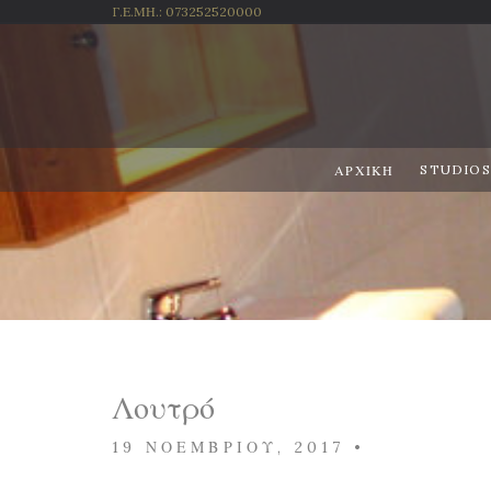
Γ.Ε.ΜΗ.: 073252520000
STUDIOS
ΑΡΧΙΚΉ
Λουτρό
19 ΝΟΕΜΒΡΊΟΥ, 2017
•