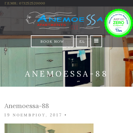
Γ.Ε.ΜΗ.: 073252520000
BOOK NOW
EL
ANEMOESSA-88
Anemoessa-88
19 ΝΟΕΜΒΡΊΟΥ, 2017
•