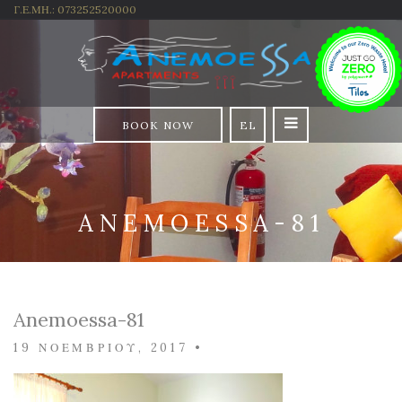
Γ.Ε.ΜΗ.: 073252520000
BOOK NOW
EL
ANEMOESSA-81
Anemoessa-81
19 ΝΟΕΜΒΡΊΟΥ, 2017
•