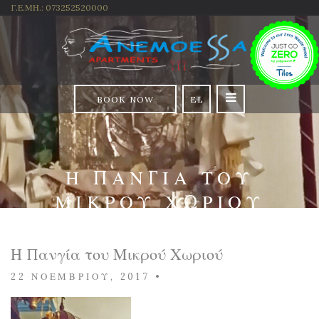
Γ.Ε.ΜΗ.: 073252520000
BOOK NOW
EL
Η ΠΑΝΓΊΑ ΤΟΥ
ΜΙΚΡΟΎ ΧΩΡΙΟΎ
Η Πανγία του Μικρού Χωριού
22 ΝΟΕΜΒΡΊΟΥ, 2017
•