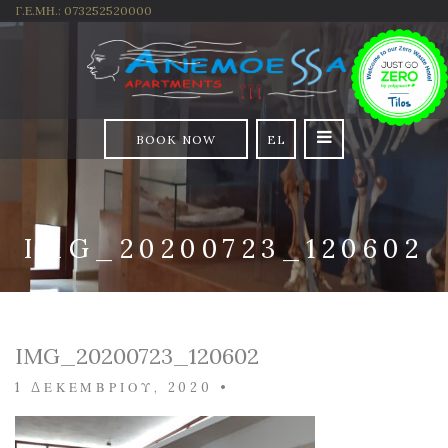
Γ.Ε.ΜΗ.: 073252520000
BOOK NOW
EL
IMG_20200723_120602
IMG_20200723_120602
1 ΔΕΚΕΜΒΡΊΟΥ, 2020
•