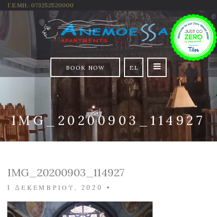
Γ.Ε.ΜΗ.: 073252520000
BOOK NOW
EL
IMG_20200903_114927
IMG_20200903_114927
1 ΔΕΚΕΜΒΡΊΟΥ, 2020
•